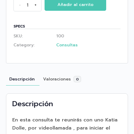
Consulta
-
+
Añadir al carrito
TDAH
quantity
SPECS
SKU:
100
Category:
Consultas
Descripción
Valoraciones
0
Descripción
En esta consulta te reunirás con uno Katia
Dolle, por videollamada , para iniciar el